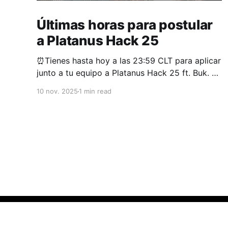
Últimas horas para postular
a Platanus Hack 25
⏰Tienes hasta hoy a las 23:59 CLT para aplicar
junto a tu equipo a Platanus Hack 25 ft. Buk. En
esta edición del evento buscamos a 200 de los
10 nov. 2025
1 min read
mejores de Latam para ir de cero a producto
en 36 horas. La fórmula del año pasado nos
funcionó bien.
Blog de Platanus
© 2026