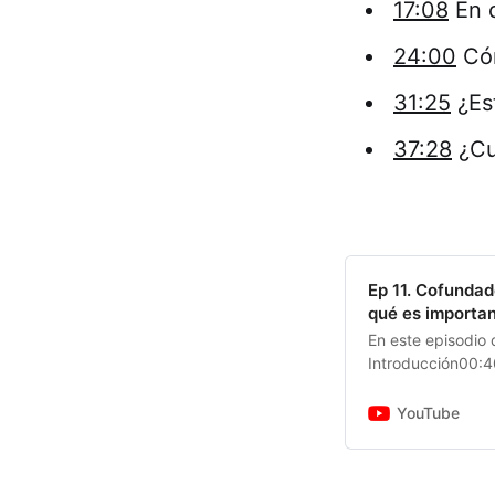
17:08
En q
24:00
Cóm
31:25
¿Es
37:28
¿Cu
Ep 11. Cofundad
qué es importa
En este episodio
Introducción00:4
importante02:35 
YouTube