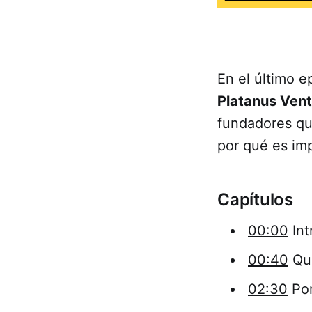
En el último 
Platanus Ven
fundadores qu
por qué es im
Capítulos
00:00
Int
00:40
Qué
02:30
Por