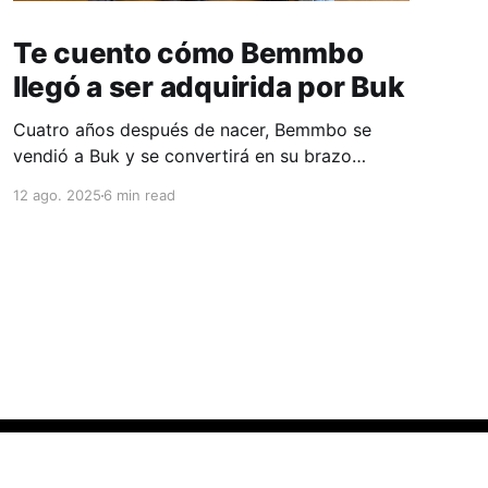
Te cuento cómo Bemmbo
llegó a ser adquirida por Buk
Cuatro años después de nacer, Bemmbo se
vendió a Buk y se convertirá en su brazo
financiero. Pero lo mejor de la historia no es la
12 ago. 2025
6 min read
adquisición. Aunque cualquier exit real en
LatAm da para celebrarlo. Lo realmente
interesante fue el camino que siguió Rodrigo
para lograrlo. En eso estaba
Powered by Ghost