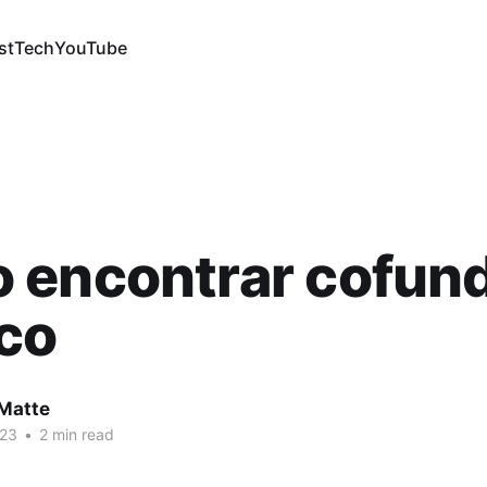
st
Tech
YouTube
 encontrar cofun
co
Matte
023
•
2 min read