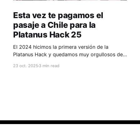
Esta vez te pagamos el
pasaje a Chile para la
Platanus Hack 25
El 2024 hicimos la primera versión de la
Platanus Hack y quedamos muy orgullosos de
lo bien que salió. Fue un fin de semana lleno de
23 oct. 2025
3 min read
gente crack construyendo cosas bacanes.
Hubo muchos ingredientes que hicieron que el
evento saliera muy bien, y me costaría atribuir
esa sensación a solo