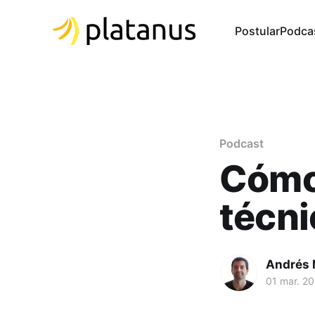
Postular
Podca
Podcast
Cómo
técni
Andrés 
01 mar. 2