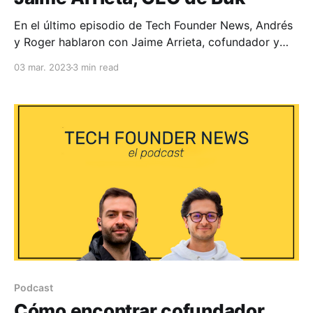
En el último episodio de Tech Founder News, Andrés
y Roger hablaron con Jaime Arrieta, cofundador y
CEO de Buk. Jaime es mentor de las startups de
03 mar. 2023
3 min read
Platanus Ventures y además debe ser una de las
personas de Chile más exitosas levantando capital
para una startup. Levantó una Serie A
Podcast
Cómo encontrar cofundador