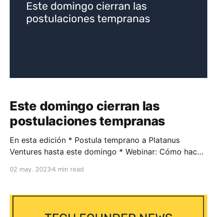
Este domingo cierran las
postulaciones tempranas
En esta edición * Postula temprano a Platanus
Ventures hasta este domingo * Webinar: Cómo hacer
una buena postulación a Platanus Ventures *
02 may. 2023
4 min read
Demodev 2023-1: hicimos un evento exclusivo para
desarrolladores * Fintoc lanza producto de pagos en
México * Últimos 5 episodios de Tech Founder News
* Contenido técnico, productos y noticias tech