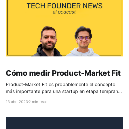
encontrarlo si lo necesitas. Espero que
Cómo medir Product-Market Fit
Product-Market Fit es probablemente el concepto
más importante para una startup en etapa temprana.
En este episodio de Tech Founder News, hablamos
13 abr. 2023
2 min read
sobre cómo medir PMF cuantitativamente y sobre
cómo sentirlo cualitativamente. Espero que te sea
útil. Capítulos * 00:00 Intro * 00:23 Qué es Product-
Market Fit * 02:50 Métricas