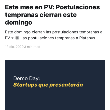
Este mes en PV: Postulaciones
tempranas cierran este
domingo
Este domingo cierran las postulaciones tempranas a
PV 🏃🏻 Las postulaciones tempranas a Platanus
Ventures estarán abiertas hasta este domingo 18 de
12 dic. 2022
3 min read
diciembre a las 23:59 hrs (Chile) / 20:59 hrs (CDMX)
/ 21:59 hrs (Bogotá). Si postulas de forma temprana,
te podríamos seleccionar antes y podrías empezar a
aprovechar