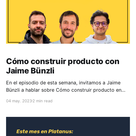
Cómo construir producto con
Jaime Bünzli
En el episodio de esta semana, invitamos a Jaime
Bünzli a hablar sobre Cómo construir producto en
etapa temprana. Jaime es cofundador de Buda.com,
04 may. 2023
2 min read
SorteoAmigoSecreto, QueHambre, y varias otros
productos digitales que tienen millones de usuarios
activos al año. Espero que te sea útil. Capítulos *
00:00 Intro * 00: