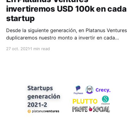
invertiremos USD 100k en cada
startup
Desde la siguiente generación, en Platanus Ventures
duplicaremos nuestro monto a invertir en cada
startup, aumentándolo a USD 100k por el mismo 7%.
27 oct. 2021
1 min read
Hace apenas algunos años el panorama de
emprendimiento en LATAM era muy distinto: el
capital era escaso y casi no habían startups
referentes. Hoy escuchamos sobre nuevos