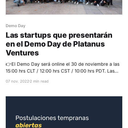
Demo Day
Las startups que presentarán
en el Demo Day de Platanus
Ventures
👉El Demo Day será online el 30 de noviembre a las
15:00 hrs CLT / 12:00 hrs CST / 10:00 hrs PDT. Las
startups presentarán el crecimiento de sus negocios
07 nov. 2022
2 min read
e iniciarán sus rondas de inversión. Puedes postular
para asistir como inversionista en este link. Solo el
~1% fue