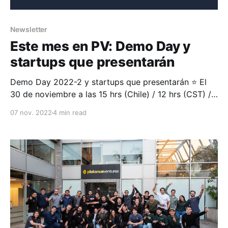
Newsletter
Este mes en PV: Demo Day y
startups que presentarán
Demo Day 2022-2 y startups que presentarán ⭐️ El
30 de noviembre a las 15 hrs (Chile) / 12 hrs (CST) /
10 hrs (PDT) será el Demo Day de Platanus Ventures.
07 nov. 2022
4 min read
Las startups de esta generación han trabajado
intensamente desde septiembre para crecer y
mejorar sus negocios y ahora iniciarán sus rondas