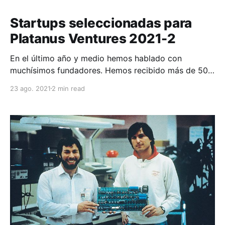
Startups seleccionadas para
Platanus Ventures 2021-2
En el último año y medio hemos hablado con
muchísimos fundadores. Hemos recibido más de 500
postulaciones y apoyado 9 startups, hasta este
23 ago. 2021
2 min read
minuto todas chilenas. Pero ahora eso cambió: para
esta generación aceptamos 5 startups en total de
Chile, Argentina y México. Avances de generaciones
anteriores Estamos emocionados por