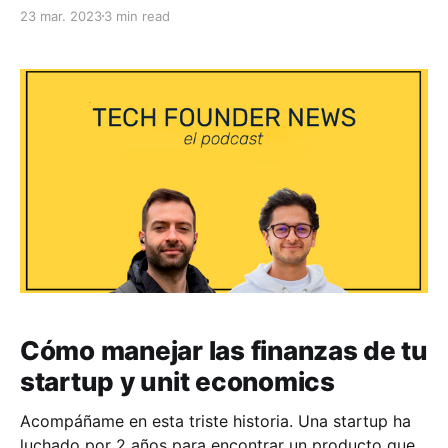
Partner de ALLVP. ALLVP es uno de los fondos en
23 mar. 2023
3 min read
etapa temprana más reconocidos de Latinoamérica.
Han invertido en empresas como Cornershop,
Fintual, Súper, Nuvocargo, Mendel y muchas otras
startups exitosas más. Hablamos sobre Expansión
Cómo manejar las finanzas de tu
startup y unit economics
Acompáñame en esta triste historia. Una startup ha
luchado por 2 años para encontrar un producto que