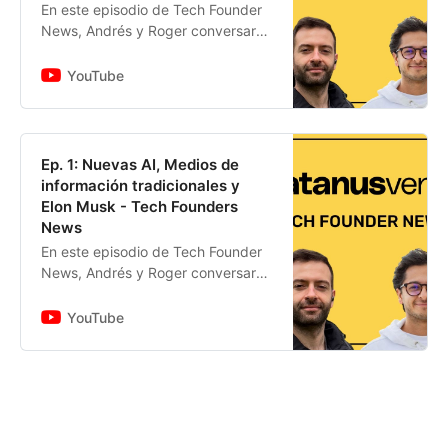
En este episodio de Tech Founder
News, Andrés y Roger conversaron
sobre:00:00 Intro00:29 Deep
Fake, AI y realidad sintética14:24
YouTube
Gimnasia Mental y realidad v...
Ep. 1: Nuevas AI, Medios de
información tradicionales y
Elon Musk - Tech Founders
News
En este episodio de Tech Founder
News, Andrés y Roger conversaron
sobre:0:00 Lensa AI06:49
ChatGPT y revenue en startups
YouTube
IA14:51 Máquina Virtual dentro de
Ch...