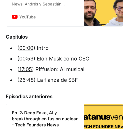
News, Andrés y Sebastián
conversaron sobre:00:00:
Intro00:53: Elon Musk como
YouTube
CEO17:05: Riffusion: AI
musical26:48: La fianza...
Capítulos
(
00:00
) Intro
(
00:53
) Elon Musk como CEO
(
17:05
) Riffusion: AI musical
(
26:48
) La fianza de SBF
Episodios anteriores
Ep. 2: Deep Fake, AI y
breakthrough en fusión nuclear
- Tech Founders News