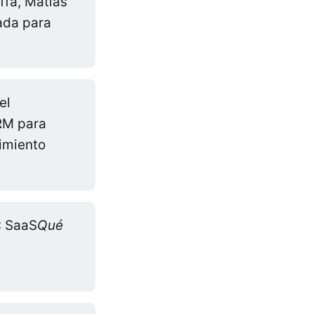
ffa, Matías
ada para
el
RM para
uimiento
: SaaS
Qué 
e