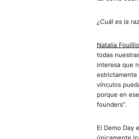
¿Cuál es la ra
Natalia Fouilli
todas nuestra
interesa que 
estrictamente 
vínculos pueda
porque en ese
founders”.
El Demo Day e
únicamente l