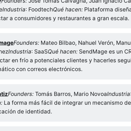
y
Founders:
José Tomás Calvagna, Juan Ignacio Ca
e
Industria
: Foodtech
Qué hacen:
Plataforma diseñ
tar a consumidores y restaurantes a gran escala.
mage
Founders:
Mateo Bilbao, Nahuel Verón, Manu
nez
Industria
: SaaS
Qué hacen:
SendMage es un C
ctar en frío a potenciales clientes y hacerles seg
ático con correos electrónicos.
tiz
Founders:
Tomás Barros, Mario Novoa
Industria
:
La forma más fácil de integrar un mecanismo d
icación de identidad.