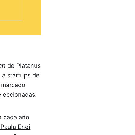
ch
de Platanus
 a startups de
n marcado
seleccionadas.
e cada año
.
Paula Enei
,