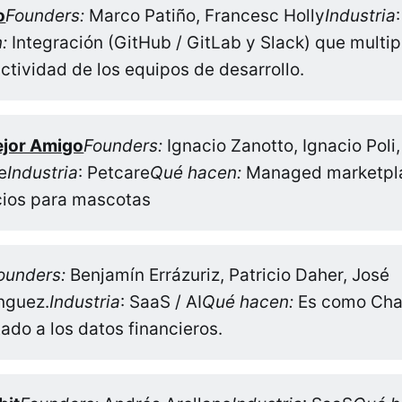
o
Founders:
Marco Patiño, Francesc Holly
Industria
:
Integración (GitHub / GitLab y Slack) que multipl
ctividad de los equipos de desarrollo.
ejor Amigo
Founders:
Ignacio Zanotto, Ignacio Poli
e
Industria
: Petcare
Qué hacen:
Managed marketpl
cios para mascotas
ounders:
Benjamín Errázuriz, Patricio Daher, José
nguez.
Industria
: SaaS / AI
Qué hacen:
Es como Cha
ado a los datos financieros.