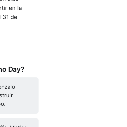
tir en la
l 31 de
emo Day?
onzalo
truir
po.