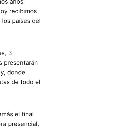
mos años:
hoy recibimos
los países del
as, 3
as presentarán
ay, donde
tas de todo el
más el final
ra presencial,