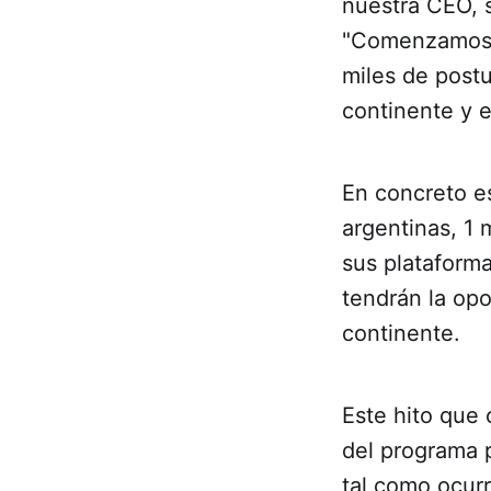
nuestra CEO, 
"Comenzamos c
miles de post
continente y es
En concreto e
argentinas, 1 
sus plataform
tendrán la opo
continente.
Este hito que
del programa p
tal como ocurr