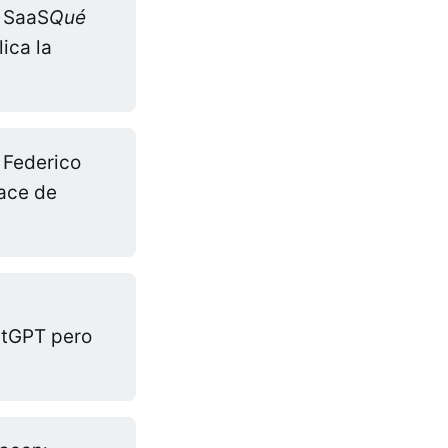
: SaaS
Qué 
ica la
, Federico
ace de
tGPT pero