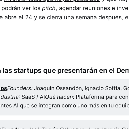
 podrán ver los
pitch
, agendar reuniones e inver
e abre el 24 y se cierra una semana después, e
 las startups que presentarán en el D
aps
Founders:
Joaquín Ossandón, Ignacio Soffia, G
ndustria
: SaaS / AI
Qué hacen:
Plataforma para cons
entes AI que se integran como uno más en tu equi