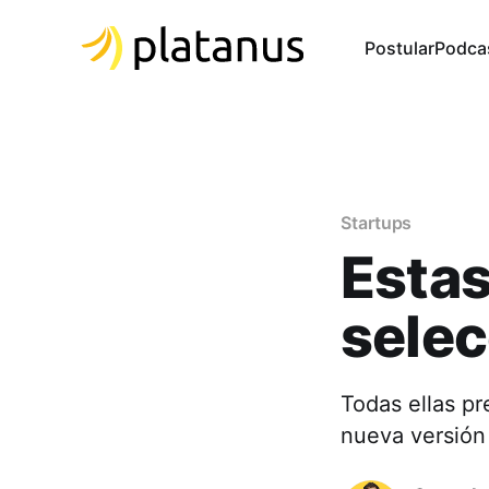
Postular
Podca
Startups
Estas
sele
Todas ellas p
nueva versió