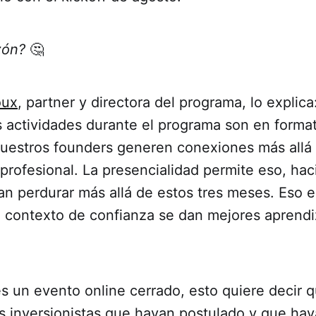
zón?
🤔
oux
, partner y directora del programa, lo explic
s actividades durante el programa son en form
nuestros founders generen conexiones más allá 
profesional. La presencialidad permite eso, ha
n perdurar más allá de estos tres meses. Eso e
 contexto de confianza se dan mejores aprendi
s un evento online cerrado, esto quiere decir 
os
inversionistas que hayan postulado
y que hay