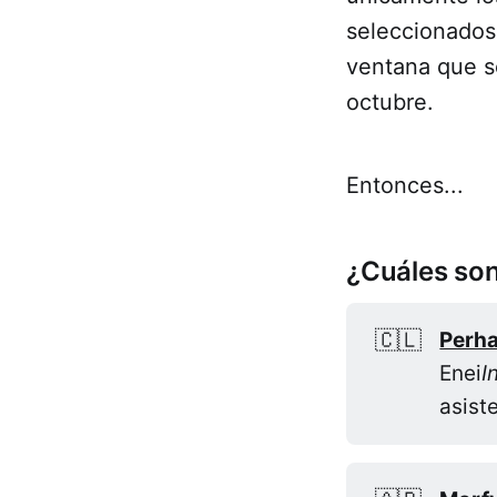
seleccionados
ventana que s
octubre.
Entonces...
¿Cuáles son
🇨🇱
Perh
Enei
I
asist