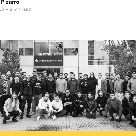
 Pizarro
23
•
2 min read