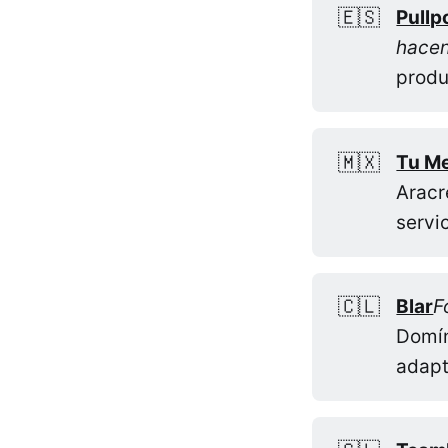
🇪🇸
Pullp
hacen
produ
🇲🇽
Tu M
Aracr
servi
🇨🇱
Blar
F
Domí
adapt