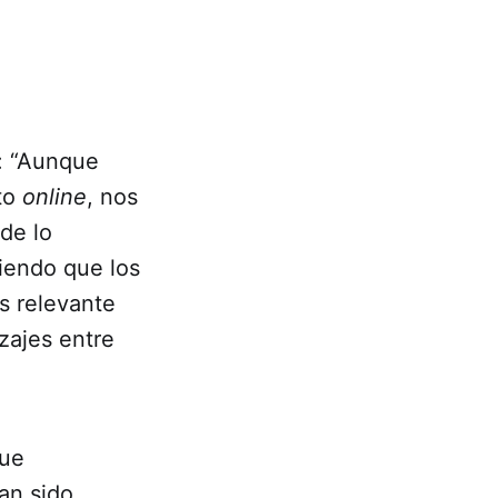
a: “Aunque
ato
online
, nos
de lo
ciendo que los
s relevante
zajes entre
que
an sido