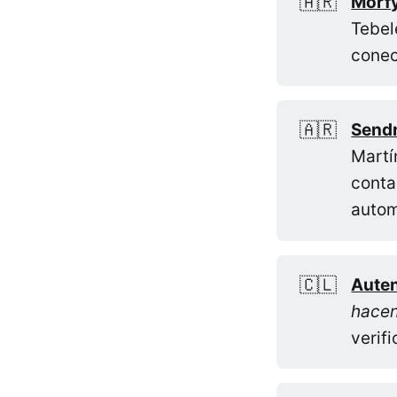
🇦🇷
Morf
Tebel
conec
🇦🇷
Send
Martí
conta
autom
🇨🇱
Auten
hacen
verif